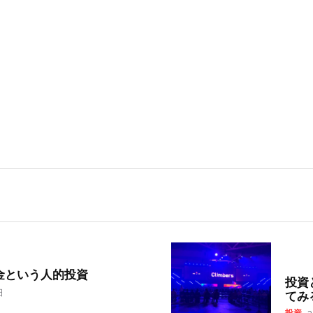
金という人的投資
投資
日
てみ
投資