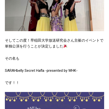
新宿スポーツセンター サッカー
ワセダクラブ サッカーDIV
アカデミー
そしてこの度！早稲田大学放送研究会さん主催のイベントで
単独公演を行うことが決定しました
その名も
SARAHbelly Secret Hafla -presented by WHK-
三菱商事を脱サラという異色の
馬場ふらっとカフェ〜
早稲田OB起業家へのインタビュ
「OMOTENASHAMOJI」〜
ー！
です！！