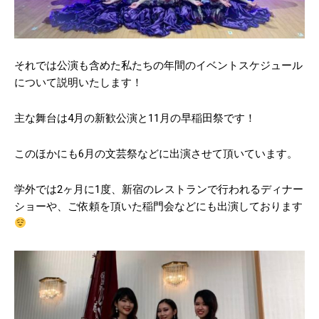
それでは公演も含めた私たちの年間のイベントスケジュール
全カテゴリー過去のPVランキング
について説明いたします！
主な舞台は4月の新歓公演と11月の早稲田祭です！
このほかにも6月の文芸祭などに出演させて頂いています。
学外では2ヶ月に1度、新宿のレストランで行われるディナー
ショーや、ご依頼を頂いた稲門会などにも出演しております
12年で5店舗の飲食店経営に成
今日の馬場人！～早稲田大学唯
功！サッカー好きな異色オーナ
一！日焼けボランティアサーク
ー経営者とは！？
ル!? “SUNSET JESUS
CHRIST”～