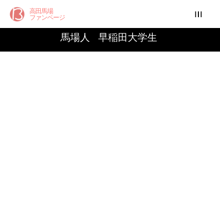
高田馬場
ファンページ
馬場人
早稲田大学生
Facebook
Instagram
Twitter
[td_block_big_grid_fl_3 category_id=””
高田馬場ファンPランキング
td_grid_style=”td-grid-style-4″ sort=””]
高田馬場の新着グルメ情報
ランキングデータ