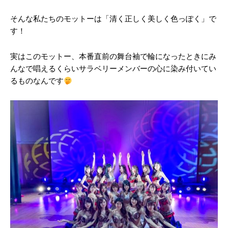
早稲田地域メディア研究会
-
2019年10月24日
就活
2019年10月21日
そんな私たちのモットーは「清く正しく美しく色っぽく」で
す！
全カテゴリー（All time）
実はこのモットー、本番直前の舞台袖で輪になったときにみ
んなで唱えるくらいサラベリーメンバーの心に染み付いてい
12年で5店舗の飲食店経営に成功！サッカー好きな異色オー
るものなんです
ナー経営者とは！？
2019年6月20日
今日の馬場人！～早稲田大学唯一！日焼けボランティアサー
クル!? “Sunset Jesus Christ”～
早大生日記 Waterのカタカナ発音は
2019年5月23日
こう覚えれば良くない？
新宿スポーツセンター サッカーアカデミー
早稲田地域メディア研究会
-
2019年10月21日
語学
2019年7月3日
ワセダクラブ サッカーDiv
2019年6月28日
三菱商事を脱サラという異色の早稲田OB起業家へのインタ
ビュー！
2019年11月15日