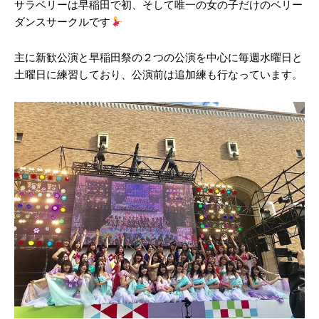
サラベリーは早稲田で初、そして唯一の女の子だけのベリー
ダンスサークルです
主に新歓公演と早稲田祭の２つの公演を中心に毎週水曜日と
全カテゴリー（7days）
土曜日に練習しており、公演前は追加練も行なっています。
三菱商事を脱サラという異色の早稲
三菱商事を脱サラという異色の早稲田OB起業家へのインタ
田OB起業家へのインタビュー！
ビュー！
早稲田地域メディア研究会
-
2019年11月15日
社長
2019年11月15日
早大生日記 PwCのOB訪問で聞いた海外新卒との実力差に
愕然とした話
2019年10月24日
女子力アップ WASEDA angelica の料理教室に潜入してみ
た！【ガーリックシュリンプ】
2019年7月25日
6月1日から14日まで期間限定で山本さんは無料！？【山本の
ハンバーグ】
2019年5月31日
早大生日記 PwCのOB訪問で聞いた
早大生日記 Waterのカタカナ発音はこう覚えれば良くな
海外新卒との実力差に愕然とした話
い？