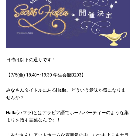
昭和の雰囲気漂う、安くて美味
「立ちスパ アッパーカット」自
い居酒屋さん 〜大ちゃん〜
分好みの味を見つけてみては？
もっとロードする
日時は以下の通りです！
【7/5(金) 18:40〜19:30 学生会館B203】
- WU Rank -
みなさんタイトルにあるHafla、どういう意味か気になりま
- SPC Rank -
せんか？
- JPFC Rank -
Hafla(ハフラ)とはアラビア語でホームパーティーのような集
まりを指す言葉なんです！
「みなさんにアットホームな雰囲気の中、いつもよりもサラ