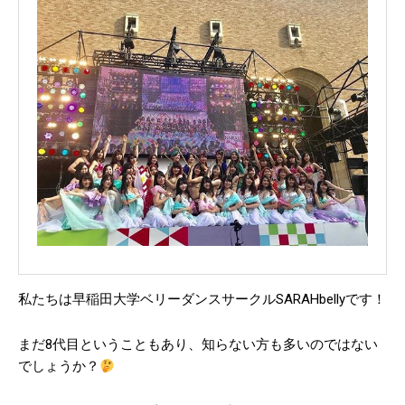
ユーモアなネーミング！！今人気
の”野郎ラーメン”
スカウト語録（All time）
2019年7月3日
グルメ
12年で5店舗の飲食店経営に成功！サッカー好きな異色オー
グルメサイト高得点の人気店舗を探
ナー経営者とは！？
る【つけ麺屋 ひまわり】
2019年6月20日
2019年6月28日
グルメ
今日の馬場人！～早稲田大学唯一！日焼けボランティアサー
クル!? “Sunset Jesus Christ”～
2019年5月23日
新宿スポーツセンター サッカーアカデミー
2019年7月3日
[td_block_7 category_id=”7″ custom_title=”注目のイベ
ント” limit=”3″]
ワセダクラブ サッカーDiv
2019年6月28日
私たちは早稲田大学ベリーダンスサークルSARAHbellyです！
今週注目されたBaba記事
三菱商事を脱サラという異色の早稲田OB起業家へのインタ
まだ8代目ということもあり、知らない方も多いのではない
ビュー！
2019年11月15日
でしょうか？