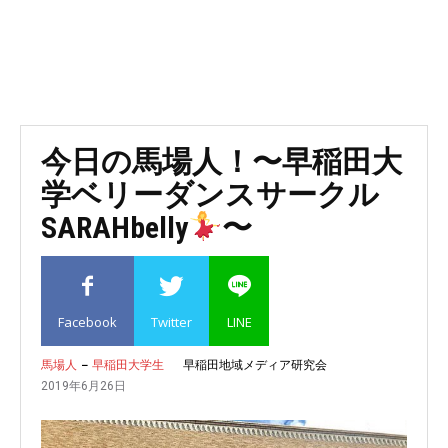
スカウト語録（7days）
お肉も美味いジャンクなラーメ
三菱商事を脱サラという異色の早稲田OB起業家へのインタ
ン！！肉汁麺 ススム
ビュー！
Wizユナイテッドアスリート
-
2019年9月6日
2019年11月15日
ラーメン
今日の馬場人！〜早稲田大
早大生日記 PwCのOB訪問で聞いた海外新卒との実力差に
学ベリーダンスサークル
愕然とした話
SARAHbelly
〜
2019年10月24日
女子力アップ WASEDA angelica の料理教室に潜入してみ
た！【ガーリックシュリンプ】
2019年7月25日
6月1日から14日まで期間限定で山本さんは無料！？【山本の
Facebook
Twitter
LINE
ハンバーグ】
2019年5月31日
早稲田地域メディア研究会
馬場人
早稲田大学生
wi-fiも使えてオシャレにくつろげる
2019年6月26日
早大生日記 Waterのカタカナ発音はこう覚えれば良くな
高田馬場の穴場カフェ 【R.O.STAR】
い？
Wizユナイテッドアスリート
-
2019年7月5日
wifi
2019年10月21日